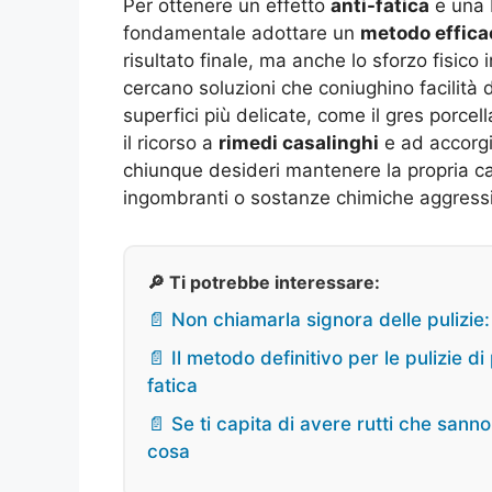
Per ottenere un effetto
anti-fatica
e una b
fondamentale adottare un
metodo effica
risultato finale, ma anche lo sforzo fisico
cercano soluzioni che coniughino facilità d
superfici più delicate, come il gres porcel
il ricorso a
rimedi casalinghi
e ad accorgi
chiunque desideri mantenere la propria c
ingombranti o sostanze chimiche aggress
🔎 Ti potrebbe interessare:
📄 Non chiamarla signora delle pulizie
📄 Il metodo definitivo per le pulizie d
fatica
📄 Se ti capita di avere rutti che sann
cosa