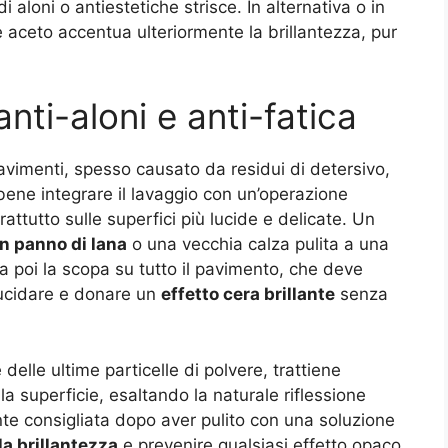
 aloni o antiestetiche strisce. In alternativa o in
 aceto accentua ulteriormente la brillantezza, pur
nti-aloni e anti-fatica
pavimenti, spesso causato da residui di detersivo,
bene integrare il lavaggio con un’operazione
ttutto sulle superfici più lucide e delicate. Un
n panno di lana
o una vecchia calza pulita a una
a poi la scopa su tutto il pavimento, che deve
lucidare e donare un
effetto cera brillante
senza
delle ultime particelle di polvere, trattiene
la superficie, esaltando la naturale riflessione
nte consigliata dopo aver pulito con una soluzione
la brillantezza
e prevenire qualsiasi effetto opaco