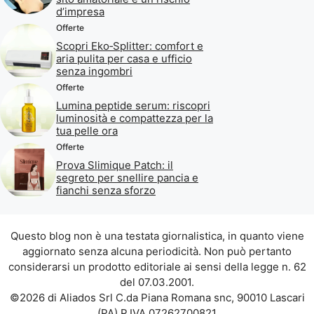
d’impresa
Offerte
Scopri Eko‑Splitter: comfort e
aria pulita per casa e ufficio
senza ingombri
Offerte
Lumina peptide serum: riscopri
luminosità e compattezza per la
tua pelle ora
Offerte
Prova Slimique Patch: il
segreto per snellire pancia e
fianchi senza sforzo
Questo blog non è una testata giornalistica, in quanto viene
aggiornato senza alcuna periodicità. Non può pertanto
considerarsi un prodotto editoriale ai sensi della legge n. 62
del 07.03.2001.
©2026 di Aliados Srl C.da Piana Romana snc, 90010 Lascari
(PA) P.IVA 07262700821